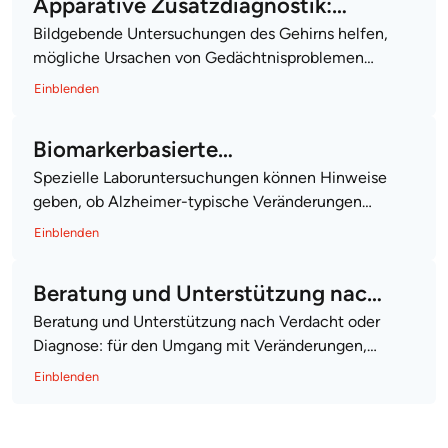
Apparative Zusatzdiagnostik:
Bildgebende Untersuchungen des Gehirns helfen,
Bilddiagnostik
mögliche Ursachen von Gedächtnisproblemen
genauer einzuordnen und andere Erkrankungen
Einblenden
auszuschließen.
Biomarkerbasierte
Spezielle Laboruntersuchungen können Hinweise
Zusatzdiagnostik
geben, ob Alzheimer-typische Veränderungen
vorliegen und die Diagnose weiter abgesichert
Einblenden
werden sollte.
Beratung und Unterstützung nach
Beratung und Unterstützung nach Verdacht oder
Verdacht oder Diagnose: für den
Diagnose: für den Umgang mit Veränderungen,
Umgang mit Veränderungen, die
die Einbindung von Angehörigen und mehr
Einblenden
Einbindung von Angehörigen und
Teilhabe im Alltag.
mehr Teilhabe im Alltag.