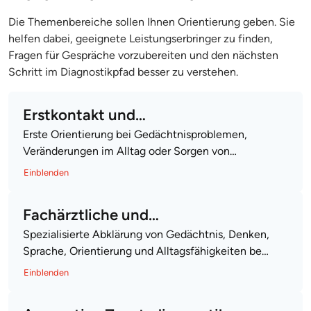
Die Themenbereiche sollen Ihnen Orientierung geben. Sie
helfen dabei, geeignete Leistungserbringer zu finden,
Fragen für Gespräche vorzubereiten und den nächsten
Schritt im Diagnostikpfad besser zu verstehen.
Erstkontakt und
Erste Orientierung bei Gedächtnisproblemen,
Verdachtsabklärung
Veränderungen im Alltag oder Sorgen von
Angehörigen. Abklärung, ob eine weiterführende
Einblenden
Alzheimer-Diagnostik sinnvoll ist.
Fachärztliche und
Spezialisierte Abklärung von Gedächtnis, Denken,
neuropsychologische
Sprache, Orientierung und Alltagsfähigkeiten bei
Demenzdiagnostik
Verdacht auf Alzheimer oder eine andere
Einblenden
Demenzform.